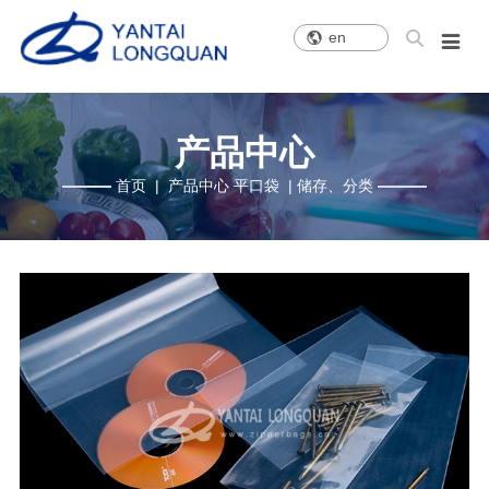
en


关于我们
新闻中心
产品中心
人才招聘
公司介绍
公司新闻
滑块袋
职位招聘
公司理念
公司图片
自封袋
简历投递
产品中心
公司荣誉
平口袋
首页
|
产品中心
平口袋
|
储存、分类
发展历程
水果袋
销售网络
其它